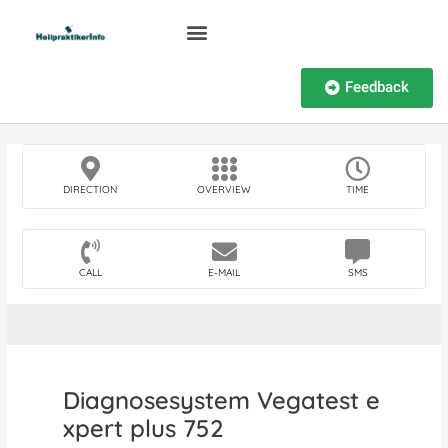
Feedback
DIRECTION
OVERVIEW
TIME
CALL
E-MAIL
SMS
Diagnosesystem Vegatest e
xpert plus 752