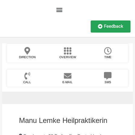
Feedback
DIRECTION
OVERVIEW
TIME
CALL
E-MAIL
SMS
Manu Lemke Heilpraktikerin